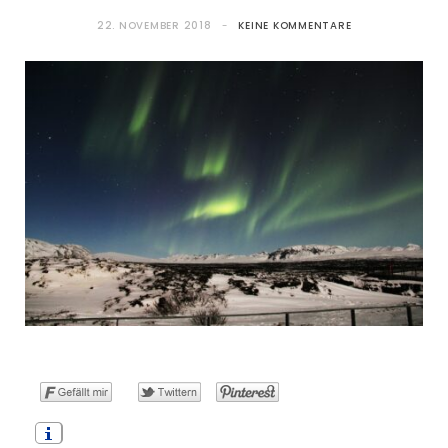
22. NOVEMBER 2018
KEINE KOMMENTARE
o
t
g
r
b
o
t
r
e
e
k
e
a
s
r
m
t
)