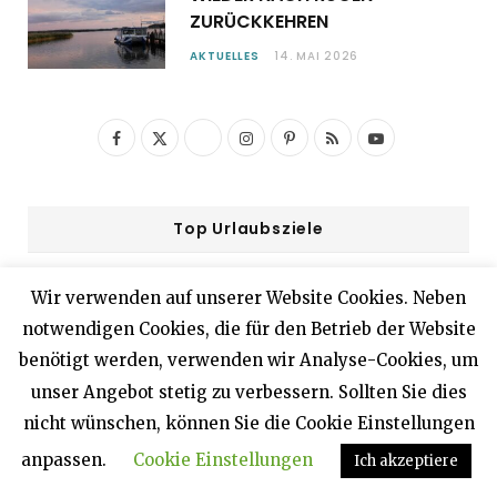
ZURÜCKKEHREN
AKTUELLES
14. MAI 2026
F
X
I
P
R
Y
a
(
n
i
S
o
c
T
s
n
S
u
Top Urlaubsziele
e
w
t
t
T
b
i
a
e
u
Wir verwenden auf unserer Website Cookies. Neben
o
t
g
r
b
notwendigen Cookies, die für den Betrieb der Website
benötigt werden, verwenden wir Analyse-Cookies, um
o
t
r
e
e
unser Angebot stetig zu verbessern. Sollten Sie dies
k
e
a
s
RÜGEN
nicht wünschen, können Sie die Cookie Einstellungen
r
m
t
anpassen.
Cookie Einstellungen
Ich akzeptiere
)