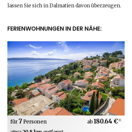
lassen Sie sich in Dalmatien davon überzeugen.
FERIENWOHNUNGEN IN DER NÄHE:
7
180.64 €
*
für
Personen
ab
etwa
20.8 km
entfernt