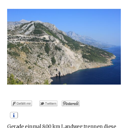
o
t
g
r
b
o
t
r
e
e
k
e
a
s
r
m
t
)
Gerade einmal 800 km Landweg trennen diese