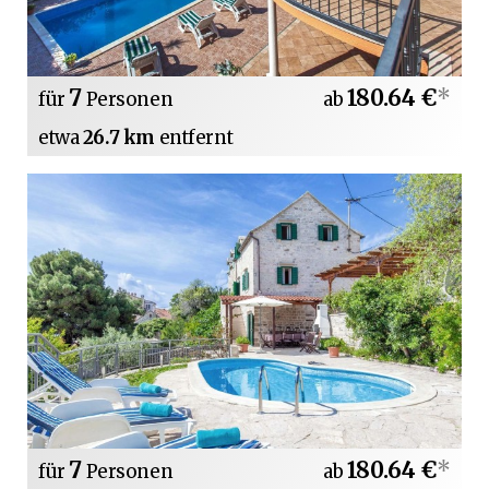
7
180.64 €
*
für
Personen
ab
etwa
26.7 km
entfernt
7
180.64 €
*
für
Personen
ab