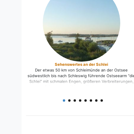
Sehenswertes an der Schlei
Der etwas 50 km von Schleimünde an der Ostsee
südwestlich bis nach Schleswig führende Ostseearm “di
Schlei” mit schmalen Engen, größeren Verbreiterungen,
den Seitenarmen (“Nooren”), den angrenzenden
Landschaften Schwansen, Angeln und Hüttener Berge
gehört zu den schönsten Kulturlandschaften
Deutschlands. Haithabu An der schmalsten Stelle
Schleswig-Holsteins siedelten die Wikinger in “Haithabu
(sehenswertes Museum “Danewerk”). Schleswig
Schleswig [...]