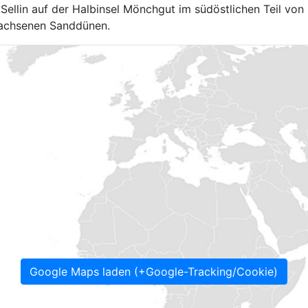
llin auf der Halbinsel Mönchgut im südöstlichen Teil von 
wachsenen Sanddünen.
Google Maps laden (+Google-Tracking/Cookie)