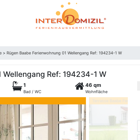
e
>
Rügen Baabe Ferienwohnung 01 Wellengang Ref: 194234-1 W
 Wellengang Ref: 194234-1 W
1
46 qm
Bad / WC
Wohnfläche
Terrasse Baabe Ferienwo