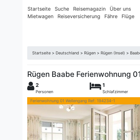
Startseite
Suche
Reisemagazin
Über uns
Mietwagen
Reiseversicherung
Fähre
Flüge
Startseite
>
Deutschland
>
Rügen
>
Rügen (Insel)
>
Baab
Rügen Baabe Ferienwohnung 01
2
1
Personen
Schlafzimmer
Ferienwohnung 01 Wellengang Ref: 194234-1