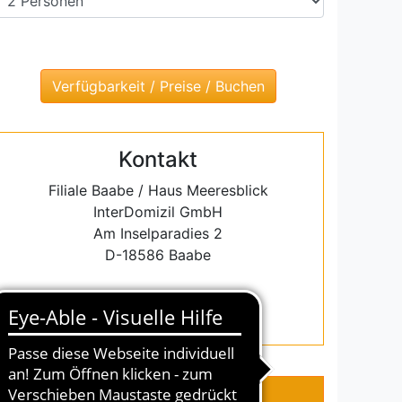
Kontakt
Filiale Baabe / Haus Meeresblick
InterDomizil GmbH
Am Inselparadies 2
D-18586 Baabe
Tel.: (+49) 038303 38000
E-Mail: baabe@interdomizil.de
RTUNGEN
KONTAKT