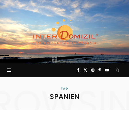
F
X
I
P
Y
ROWSI
a
(
n
i
o
TAG
SPANIEN
c
T
s
n
u
e
w
t
t
T
b
i
a
e
u