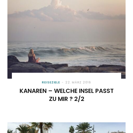
o
t
g
r
b
o
t
r
e
e
k
e
a
s
r
m
t
)
REISEZIELE
22. MÄRZ 2016
KANAREN – WELCHE INSEL PASST
ZU MIR ? 2/2