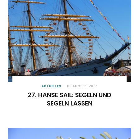
o
t
g
r
b
o
t
r
e
e
k
e
a
s
r
m
t
)
AKTUELLES
16. AUGUST 2017
27. HANSE SAIL: SEGELN UND
SEGELN LASSEN