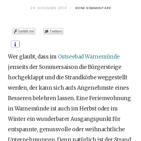
24. NOVEMBER 2014
KEINE KOMMENTARE
o
t
g
r
b
o
t
r
e
e
k
e
a
s
Wer glaubt, dass im
Ostseebad Warnemünde
r
m
t
jenseits der Sommersaison die Bürgersteige
)
hochgeklappt und die Strandkörbe weggestellt
werden, der kann sich aufs Angenehmste eines
Besseren belehren lassen. Eine Ferienwohnung
in Warnemünde ist auch im Herbst oder im
Winter ein wunderbarer Ausgangspunkt für
entspannte, genussvolle oder weihnachtliche
Unternehmungen. Denn natürlich ist der Strand