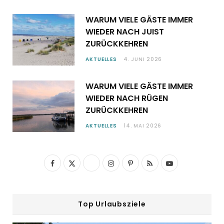
WARUM VIELE GÄSTE IMMER
WIEDER NACH JUIST
ZURÜCKKEHREN
AKTUELLES
4. JUNI 2026
WARUM VIELE GÄSTE IMMER
WIEDER NACH RÜGEN
ZURÜCKKEHREN
AKTUELLES
14. MAI 2026
F
X
I
P
R
Y
a
(
n
i
S
o
c
T
s
n
S
u
Top Urlaubsziele
e
w
t
t
T