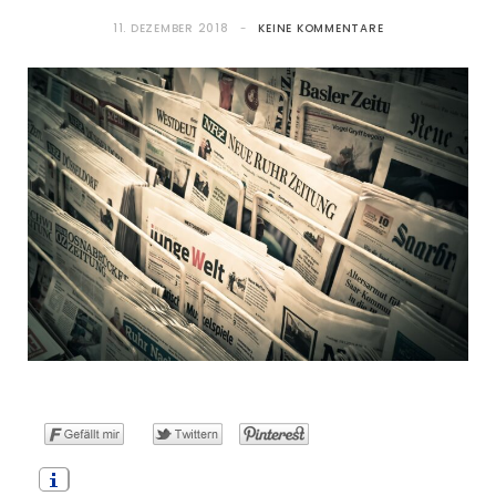
11. DEZEMBER 2018
KEINE KOMMENTARE
o
t
g
r
b
o
t
r
e
e
k
e
a
s
r
m
t
)