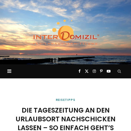
F
X
I
P
Y
a
(
n
i
o
c
T
s
n
u
REISETIPPS
DIE TAGESZEITUNG AN DEN
e
w
t
t
T
URLAUBSORT NACHSCHICKEN
LASSEN – SO EINFACH GEHT’S
b
i
a
e
u