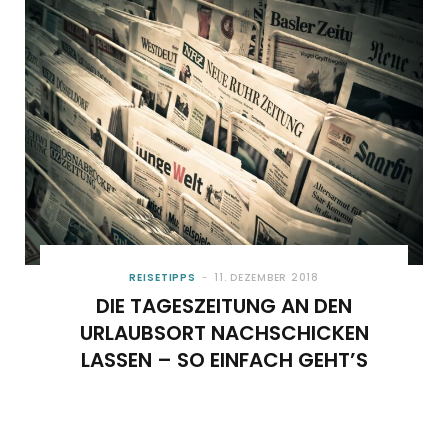
o
t
g
r
b
o
t
r
e
e
k
e
a
s
r
m
t
)
REISETIPPS
11. DEZEMBER 2018
DIE TAGESZEITUNG AN DEN
URLAUBSORT NACHSCHICKEN
LASSEN – SO EINFACH GEHT’S