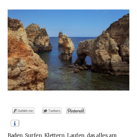
o
t
g
r
b
o
t
r
e
e
k
e
a
s
r
m
t
)
Baden, Surfen, Klettern, Laufen, das alles am