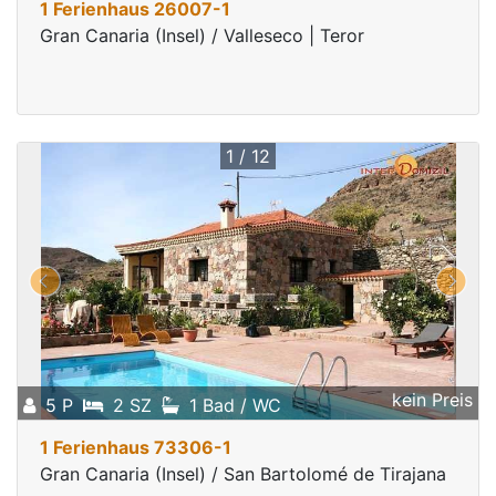
1 Ferienhaus 26007-1
Gran Canaria (Insel) / Valleseco | Teror
1 / 12
kein Preis
5 P
2 SZ
1 Bad / WC
1 Ferienhaus 73306-1
Gran Canaria (Insel) / San Bartolomé de Tirajana