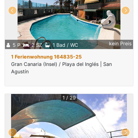
kein Preis
5 P
2 SZ
1 Bad / WC
1 Ferienwohnung 164835-25
Gran Canaria (Insel) / Playa del Inglés | San
Agustín
1 / 29