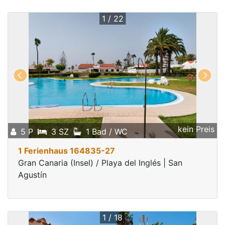
1 / 22
kein Preis
5 P
3 SZ
1 Bad / WC
1 Ferienhaus 164835-27
Gran Canaria (Insel) / Playa del Inglés | San
Agustín
1 / 18