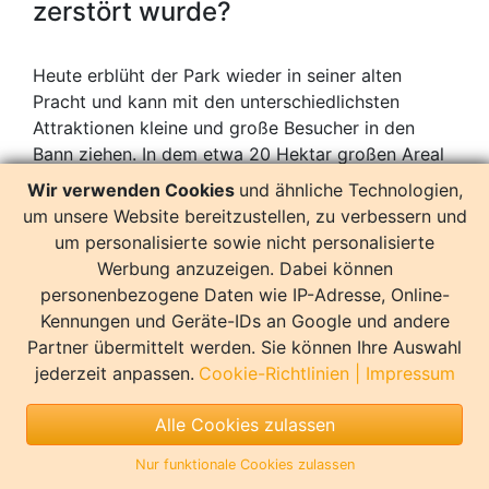
zerstört wurde?
Heute erblüht der Park wieder in seiner alten
Pracht und kann mit den unterschiedlichsten
Attraktionen kleine und große Besucher in den
Bann ziehen. In dem etwa 20 Hektar großen Areal
zeigt sich die Vielfalt der kanarischen Flora und
Wir verwenden Cookies
und ähnliche Technologien,
Fauna auf beeindruckende Weise. Umgeben von
um unsere Website bereitzustellen, zu verbessern und
ausgedehnten Palmenlandschaften
, romantisch
um personalisierte sowie nicht personalisierte
sprudelnden Quellen und Seen bietet der Park die
Werbung anzuzeigen. Dabei können
perfekte Kulisse für einen Tagesausflug mit der
personenbezogene Daten wie IP-Adresse, Online-
ganzen Familie. Seit der Neueröffnung im Jahr
Kennungen und Geräte-IDs an Google und andere
2008 haben es Besucher noch einfacher, ihren
Partner übermittelt werden. Sie können Ihre Auswahl
persönlichen Lieblingsbereich zu entdecken, da
jederzeit anpassen.
Cookie-Richtlinien
|
Impressum
der Park thematisch aufgebaut ist. Neben einer
Orchideenausstellung, einem Kaktusgarten oder
Alle Cookies zulassen
einem Schmetterlingsgehege gehören Tiershows
Nur funktionale Cookies zulassen
zum festen Programm des Parks, neben