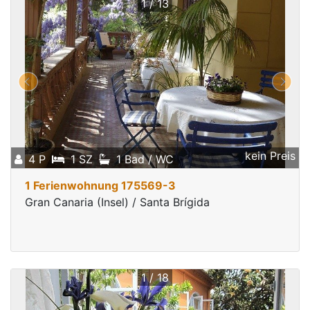
1 / 13
kein Preis
4 P
1 SZ
1 Bad / WC
1 Ferienwohnung 175569-3
Gran Canaria (Insel) / Santa Brígida
1 / 18