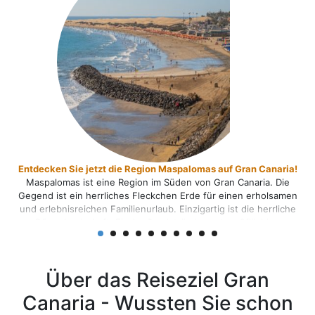
anaria!
Die 5 schönsten Familienstrände auf den Kanaren: Auf in
. Die
relaxten Badeurlaub
olsamen
Auf den sieben Kanarischen Inseln gibt es traumhafte Strän
rrliche
allen Facetten: Endlos lange feine Puderzuckerstrände u
ige
kleine Felsbuchten, schwarze Lavastrände und riesige
zeit.
Dünenlandschaften … Mit der ganzen Familie auf den Kanar
nis ist
den Strand – unsere Top 5 zeigen Ihnen, wo es am schöns
[...]
ist. 1. Playa de Los Amadores auf Gran Canaria Ein [...]
Über das Reiseziel Gran
Canaria - Wussten Sie schon