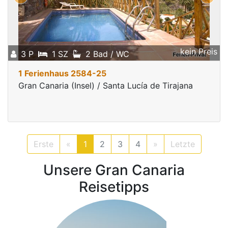
kein Preis
3 P
1 SZ
2 Bad / WC
1 Ferienhaus 2584-25
Gran Canaria (Insel) / Santa Lucía de Tirajana
Erste
«
1
2
3
4
»
Letzte
Unsere Gran Canaria
Reisetipps