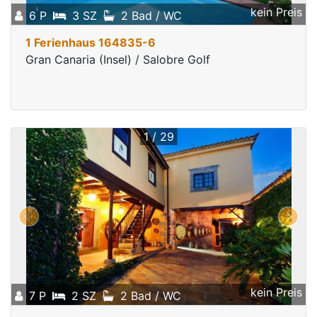
kein Preis
6 P
3 SZ
2 Bad / WC
1 Ferienhaus 164835-6
Gran Canaria (Insel) / Salobre Golf
1 / 29
kein Preis
7 P
2 SZ
2 Bad / WC