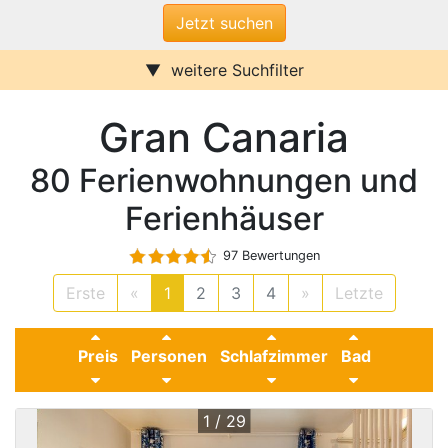
weitere Suchfilter
Internet/W-LAN
Terrasse / Balkon
Gran Canaria
Sauna
Pool
Kamin
Stufenfrei
80 Ferienwohnungen und
Klimaanlage
Wasserblick
Ferienwohnungen
Ferienhäuser
Ferienhäuser
Urlaub mit Hund
Parkplatz (ggf. Gebühr)
97 Bewertungen
Behindertenfreundlich
Erste
«
1
2
3
4
»
Letzte
Preis
Personen
Schlafzimmer
Bad
1 / 29