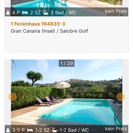
kein Preis
4 P
2 SZ
2 Bad / WC
1 Ferienhaus 164835-3
Gran Canaria (Insel) / Salobre Golf
1 / 29
kein Preis
3-5 P
1-2 SZ
1-2 Bad / WC