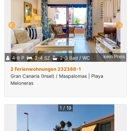
kein Preis
4-8 P
2-4 SZ
2-3 Bad / WC
2 Ferienwohnungen 232386-1
Gran Canaria (Insel) / Maspalomas | Playa
Meloneras
1 / 19