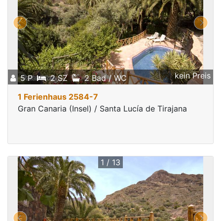
kein Preis
5 P
2 SZ
2 Bad / WC
1 Ferienhaus 2584-7
Gran Canaria (Insel) / Santa Lucía de Tirajana
1 / 13