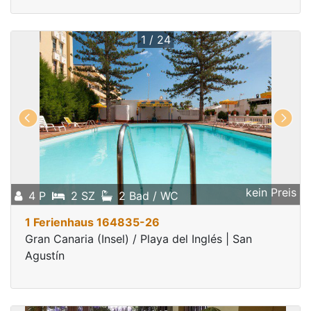
1 / 24
kein Preis
4 P
2 SZ
2 Bad / WC
1 Ferienhaus 164835-26
Gran Canaria (Insel) / Playa del Inglés | San
Agustín