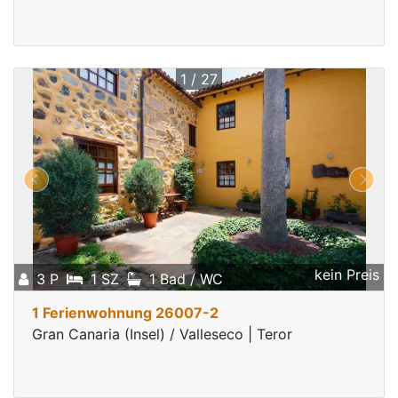
1 / 27
kein Preis
3 P
1 SZ
1 Bad / WC
1 Ferienwohnung 26007-2
Gran Canaria (Insel) / Valleseco | Teror