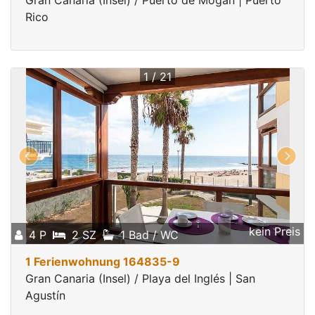
Gran Canaria (Insel) / Puerto de Mogan | Puerto
Rico
1 / 21
kein Preis
4 P
2 SZ
1 Bad / WC
1 Ferienwohnung 164835-9
Gran Canaria (Insel) / Playa del Inglés | San
Agustín