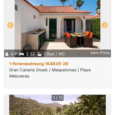
kein Preis
4 P
2 SZ
1 Bad / WC
1 Ferienwohnung 164835-29
Gran Canaria (Insel) / Maspalomas | Playa
Meloneras
1 / 11