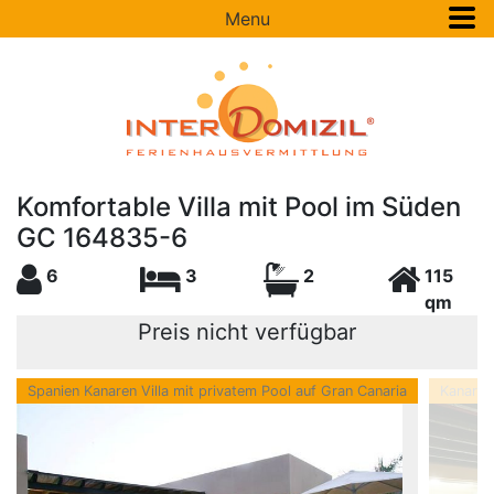
Menu
Komfortable Villa mit Pool im Süden
GC 164835-6
6
3
2
115
qm
Preis nicht verfügbar
Spanien Kanaren Villa mit privatem Pool auf Gran Canaria
Kanarisc