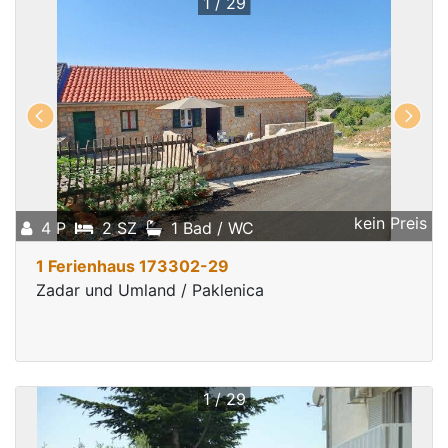
1 / 29
kein Preis
4 P
2 SZ
1 Bad / WC
1 Ferienhaus 173302-29
Zadar und Umland / Paklenica
1 / 29