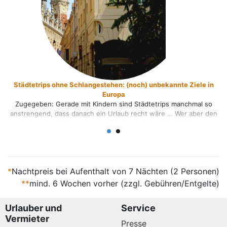
dtetrips ohne Schlangestehen: (noch) unbekannte Ziele in
Mit
Europa
Gelege
egeben: Gerade mit Kindern sind Städtetrips manchmal so
Aktivi
rengend, dass danach ein Urlaub recht wäre … Wer aber den
Standur
ekannten Metropolen den Rücken kehrt und in kleineren
bietet
ädten auf Entdeckungstour geht, erlebt oft eine perfekte
Tour
ombination aus Sightseeing, Shopping und kulinarischen
Kleins
hlights. 1. Ceský Krumlov: das Kleinod in Tschechien Ceský
Krumlov – oder „Krumau“ – [...]
*
Nachtpreis bei Aufenthalt von 7 Nächten (2 Personen)
**
mind. 6 Wochen vorher (zzgl. Gebühren/Entgelte)
Urlauber und
Service
Vermieter
Presse