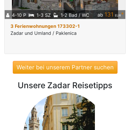
131
*
ab
4-10 P
1-3 SZ
1-2 Bad / WC
EUR
3 Ferienwohnungen 173302-1
Zadar und Umland / Paklenica
Weiter bei unserem Partner suchen
Unsere Zadar Reisetipps