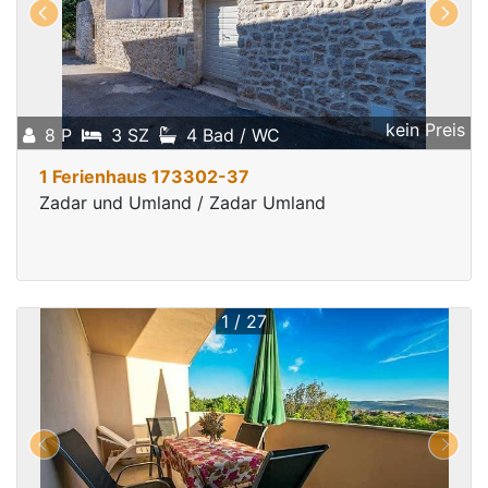
kein Preis
8 P
3 SZ
4 Bad / WC
1 Ferienhaus 173302-37
Zadar und Umland / Zadar Umland
1 / 27