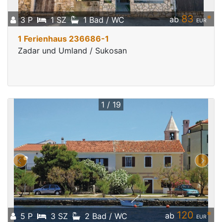
83
*
ab
3 P
1 SZ
1 Bad / WC
EUR
1 Ferienhaus 236686-1
Zadar und Umland / Sukosan
1 / 19
120
*
ab
5 P
3 SZ
2 Bad / WC
EUR