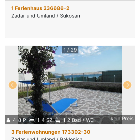
1 Ferienhaus 236686-2
Zadar und Umland / Sukosan
1 / 29
kein Preis
4-8 P
1-4 SZ
1-2 Bad / WC
3 Ferienwohnungen 173302-30
Zadar und Umland / Paklenica