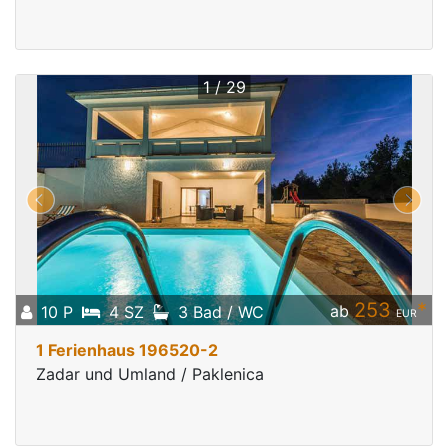
1 / 29
253
*
ab
10 P
4 SZ
3 Bad / WC
EUR
1 Ferienhaus 196520-2
Zadar und Umland / Paklenica