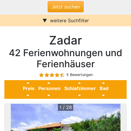
weitere Suchfilter
Internet/W-LAN
Terrasse / Balkon
Zadar
Sauna
Pool
Kamin
Stufenfrei
42 Ferienwohnungen und
Klimaanlage
Wasserblick
Ferienwohnungen
Ferienhäuser
Ferienhäuser
Urlaub mit Hund
Parkplatz (ggf. Gebühr)
5 Bewertungen
Behindertenfreundlich
Preis
Personen
Schlafzimmer
Bad
1 / 28