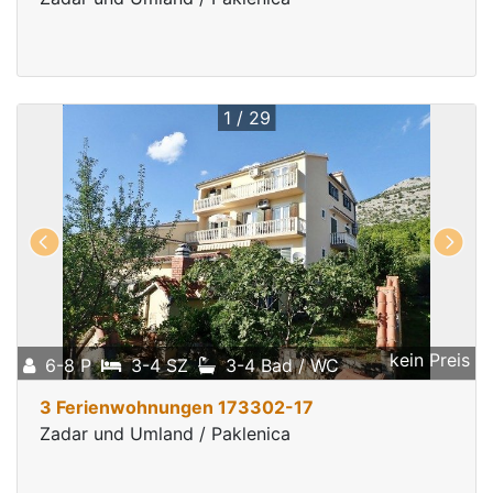
1 / 29
kein Preis
6-8 P
3-4 SZ
3-4 Bad / WC
3 Ferienwohnungen 173302-17
Zadar und Umland / Paklenica