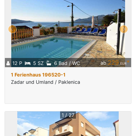
229
*
ab
12 P
5 SZ
6 Bad / WC
EUR
1 Ferienhaus 196520-1
Zadar und Umland / Paklenica
1 / 27