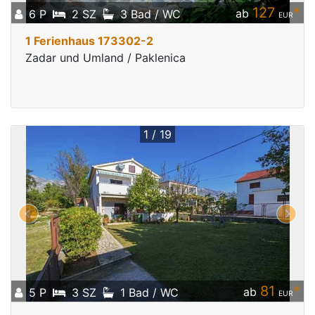
127
*
ab
6 P
2 SZ
3 Bad / WC
EUR
1 Ferienhaus 173302-2
Zadar und Umland / Paklenica
1 / 19
81
*
ab
5 P
3 SZ
1 Bad / WC
EUR