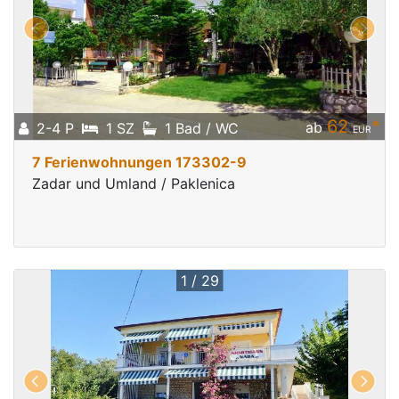
62
*
ab
2-4 P
1 SZ
1 Bad / WC
EUR
7 Ferienwohnungen 173302-9
Zadar und Umland / Paklenica
1 / 29