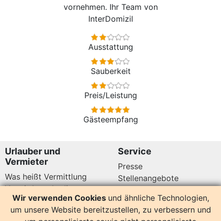
vornehmen. Ihr Team von
InterDomizil
Ausstattung
Sauberkeit
Preis/Leistung
Gästeempfang
Urlauber und
Service
Vermieter
Presse
Was heißt Vermittlung
Stellenangebote
Vermittlungsbedingungen
Newsletter
Wir verwenden Cookies
und ähnliche Technologien,
Datenschutz
um unsere Website bereitzustellen, zu verbessern und
Kundenbewertungen
Hier sind wir auch