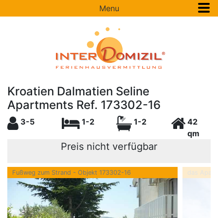
Menu
Kroatien Dalmatien Seline
Apartments Ref. 173302-16
3-5
1-2
1-2
42
qm
Preis nicht verfügbar
Fußweg zum Strand - Objekt 173302-16
das Apart