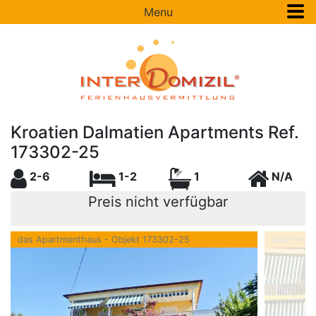
Menu
Kroatien Dalmatien Apartments Ref.
173302-25
2-6
1-2
1
N/A
Preis nicht verfügbar
das Apartmenthaus - Objekt 173302-25
Apartment