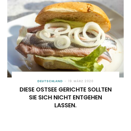
o
t
g
r
b
o
t
r
e
e
k
e
a
s
r
m
t
)
DEUTSCHLAND
19. MÄRZ 2020
DIESE OSTSEE GERICHTE SOLLTEN
SIE SICH NICHT ENTGEHEN
LASSEN.