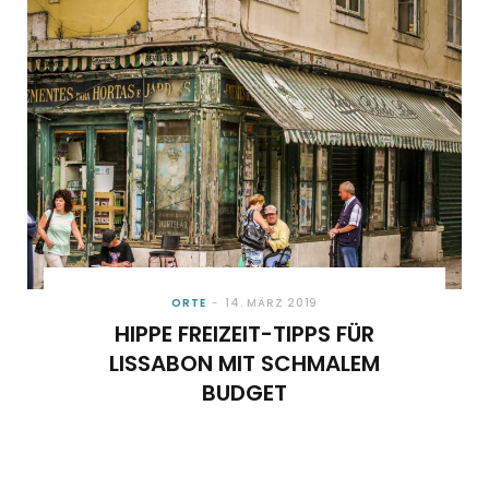
o
t
g
r
b
o
t
r
e
e
k
e
a
s
r
m
t
)
ORTE
14. MÄRZ 2019
HIPPE FREIZEIT-TIPPS FÜR
LISSABON MIT SCHMALEM
BUDGET