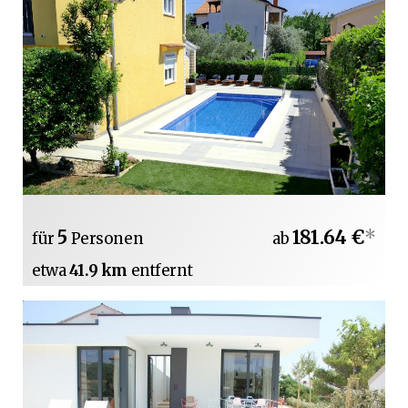
5
181.64 €
*
für
Personen
ab
etwa
41.9 km
entfernt