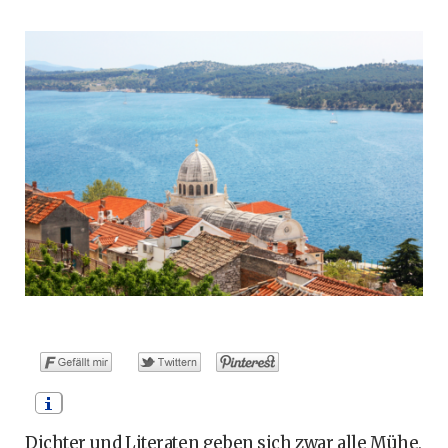
o
t
g
r
b
o
t
r
e
e
k
e
a
s
r
m
t
)
Dichter und Literaten geben sich zwar alle Mühe,