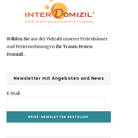
b
i
a
e
u
o
t
g
r
b
o
t
r
e
e
Wählen Sie
aus der Vielzahl unserer Ferienhäuser
und Ferienwohnungen
Ihr Traum Ferien
k
e
a
s
Domizil
…
r
m
t
)
Newsletter mit Angeboten und News
E-Mail: