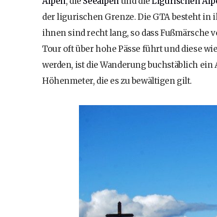
Alpen
, die
Seealpen
und die
Ligurischen Al
der ligurischen Grenze. Die GTA besteht in
ihnen sind recht lang, so dass Fußmärsche vo
Tour oft über hohe Pässe führt und diese wi
werden, ist die Wanderung buchstäblich ein 
Höhenmeter, die es zu bewältigen gilt.