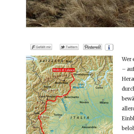
Wer 
– au
Hera
durc
bewä
alle
Einb
belo