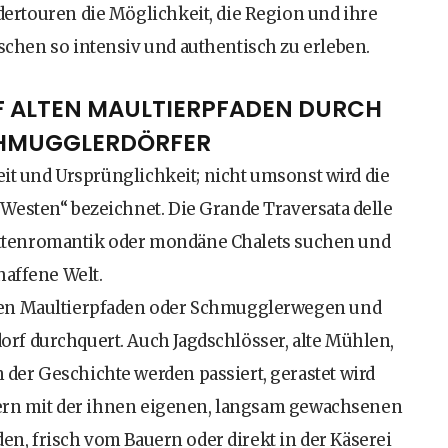
ertouren die Möglichkeit, die Region und ihre
chen so intensiv und authentisch zu erleben.
F ALTEN MAULTIERPFADEN DURCH
HMUGGLERDÖRFER
eit und Ursprünglichkeit; nicht umsonst wird die
Westen“ bezeichnet. Die Grande Traversata delle
 Hüttenromantik oder mondäne Chalets suchen und
haffene Welt.
ten Maultierpfaden oder Schmugglerwegen und
f durchquert. Auch Jagdschlösser, alte Mühlen,
er Geschichte werden passiert, gerastet wird
rfern mit der ihnen eigenen, langsam gewachsenen
den, frisch vom Bauern oder direkt in der Käserei