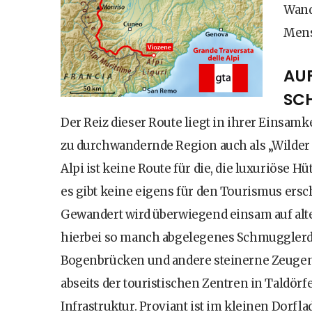
Wand
Mens
AU
SC
Der Reiz dieser Route liegt in ihrer Einsamk
zu durchwandernde Region auch als „Wilder 
Alpi ist keine Route für die, die luxuriöse
es gibt keine eigens für den Tourismus ersc
Gewandert wird überwiegend einsam auf al
hierbei so manch abgelegenes Schmugglerdor
Bogenbrücken und andere steinerne Zeugen d
abseits der touristischen Zentren in Taldö
Infrastruktur. Proviant ist im kleinen Dorfla