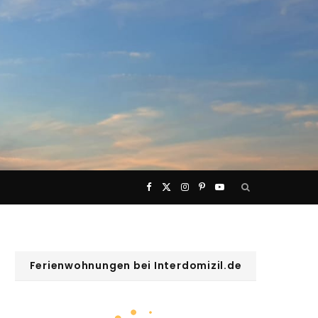
F
X
I
P
Y
a
(
n
i
o
c
T
s
n
u
Ferienwohnungen bei Interdomizil.de
e
w
t
t
T