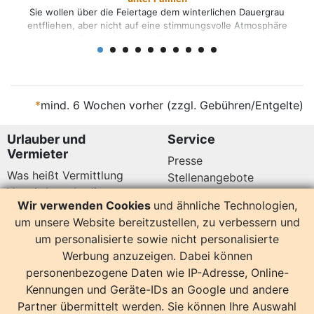
ge dem winterlichen Dauergrau
Auf den sieben Kanarischen Inseln
eine stimmungsvolle Atmosphäre
allen Facetten: Endlos lange f
 Sie doch Weihnachten auf den
kleine Felsbuchten, schwarze
m Winter bei 20 bis 25 Grad die
Dünenlandschaften … Mit der ganz
 und die Menschen pflegen das
den Strand – unsere Top 5 zeige
beliebte Weihnachtsstern wächst
ist. 1. Playa de Los Amadores 
d Co. ohnehin [...]
*
mind. 6 Wochen vorher (zzgl. Gebühren/Entgelte)
Urlauber und
Service
Vermieter
Presse
Was heißt Vermittlung
Stellenangebote
Vermittlungsbedingungen
Newsletter
Wir verwenden Cookies
und ähnliche Technologien,
Datenschutz
um unsere Website bereitzustellen, zu verbessern und
Kundenbewertungen
Hier sind wir auch
um personalisierte sowie nicht personalisierte
Werbung anzuzeigen. Dabei können
personenbezogene Daten wie IP-Adresse, Online-
Kennungen und Geräte-IDs an Google und andere
Partner übermittelt werden. Sie können Ihre Auswahl
14160 Bewertungen