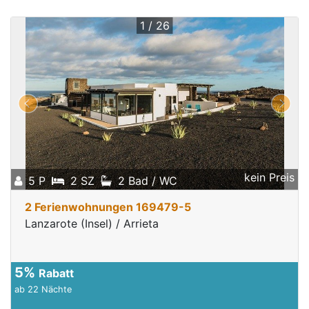
1 / 26
kein Preis
5 P
2 SZ
2 Bad / WC
2 Ferienwohnungen 169479-5
Lanzarote (Insel) / Arrieta
5%
Rabatt
ab 22 Nächte