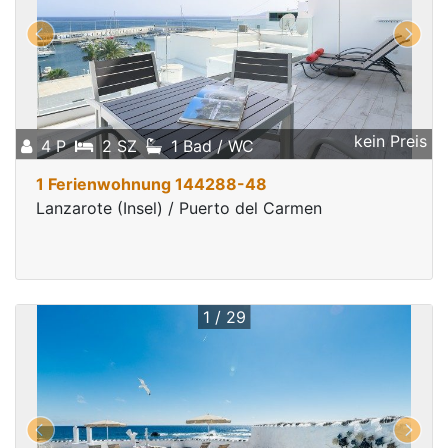
kein Preis
4 P
2 SZ
1 Bad / WC
1 Ferienwohnung 144288-48
Lanzarote (Insel) / Puerto del Carmen
1 / 29