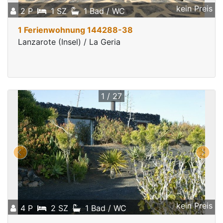
kein Preis
2 P
1 SZ
1 Bad / WC
1 Ferienwohnung 144288-38
Lanzarote (Insel) / La Geria
1 / 27
kein Preis
4 P
2 SZ
1 Bad / WC