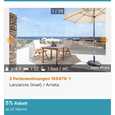
1 / 29
kein Preis
2-4 P
1 SZ
1 Bad / WC
3 Ferienwohnungen 169479-1
Lanzarote (Insel) / Arrieta
5%
Rabatt
ab 22 Nächte