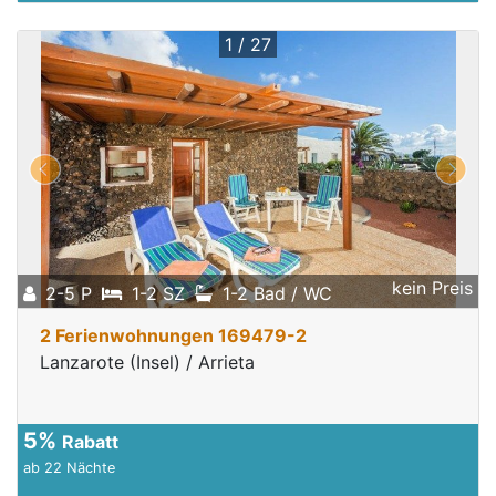
1 / 27
kein Preis
2-5 P
1-2 SZ
1-2 Bad / WC
2 Ferienwohnungen 169479-2
Lanzarote (Insel) / Arrieta
5%
Rabatt
ab 22 Nächte