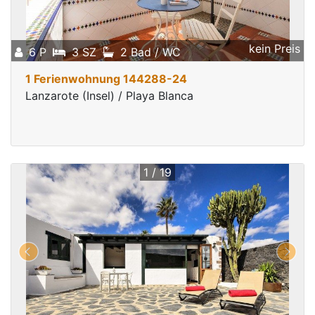
kein Preis
6 P
3 SZ
2 Bad / WC
1 Ferienwohnung 144288-24
Lanzarote (Insel) / Playa Blanca
1 / 19