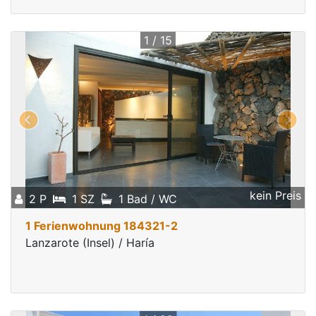
1 / 15
kein Preis
2 P
1 SZ
1 Bad / WC
1 Ferienwohnung 184321-2
Lanzarote (Insel) / Haría