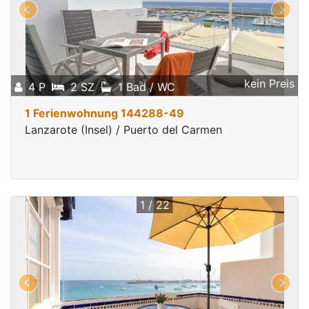
kein Preis
4 P
2 SZ
1 Bad / WC
1 Ferienwohnung 144288-49
Lanzarote (Insel) / Puerto del Carmen
1 / 22