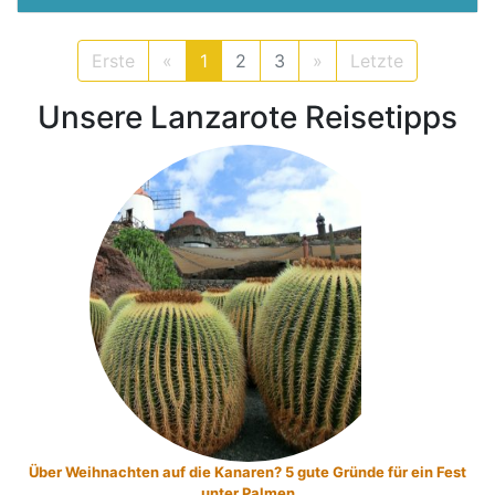
Erste
«
1
2
3
»
Letzte
Unsere Lanzarote Reisetipps
ren? 5 gute Gründe für ein Fest
Die 5 schönsten Familienstrände
 Palmen
relaxten Ba