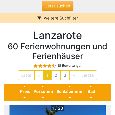
weitere Suchfilter
Internet/W-LAN
Terrasse / Balkon
Lanzarote
Sauna
Pool
Kamin
Stufenfrei
60 Ferienwohnungen und
Klimaanlage
Wasserblick
Ferienwohnungen
Ferienhäuser
Ferienhäuser
Urlaub mit Hund
Parkplatz (ggf. Gebühr)
18 Bewertungen
Behindertenfreundlich
Erste
«
1
2
3
»
Letzte
Preis
Personen
Schlafzimmer
Bad
1 / 28