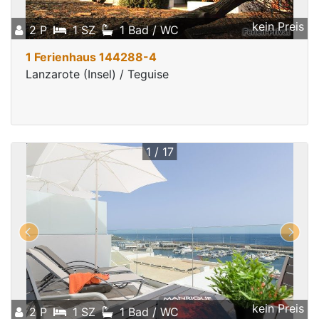
kein Preis
2 P
1 SZ
1 Bad / WC
1 Ferienhaus 144288-4
Lanzarote (Insel) / Teguise
1 / 17
kein Preis
2 P
1 SZ
1 Bad / WC