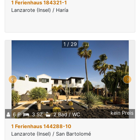
1 Ferienhaus 184321-1
Lanzarote (Insel) / Haría
1 / 29
kein Preis
6 P
3 SZ
2 Bad / WC
1 Ferienhaus 144288-10
Lanzarote (Insel) / San Bartolomé