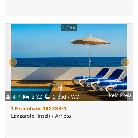
1 / 24
kein Preis
4 P
2 SZ
2 Bad / WC
1 Ferienhaus 192733-1
Lanzarote (Insel) / Arrieta