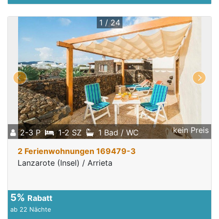
1 / 24
kein Preis
2-3 P
1-2 SZ
1 Bad / WC
2 Ferienwohnungen 169479-3
Lanzarote (Insel) / Arrieta
5%
Rabatt
ab 22 Nächte