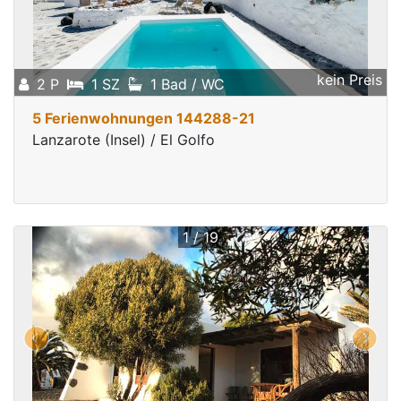
kein Preis
2 P
1 SZ
1 Bad / WC
5 Ferienwohnungen 144288-21
Lanzarote (Insel) / El Golfo
1 / 19