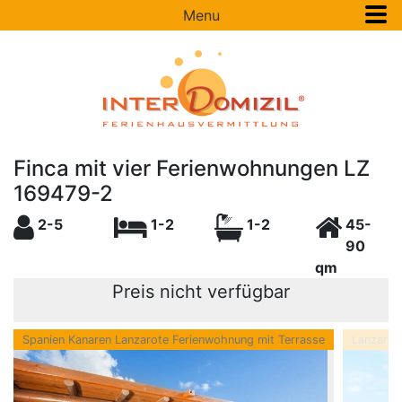
Menu
Finca mit vier Ferienwohnungen LZ
169479-2
2-5
1-2
1-2
45-
90
qm
Preis nicht verfügbar
Spanien Kanaren Lanzarote Ferienwohnung mit Terrasse
Lanzarot