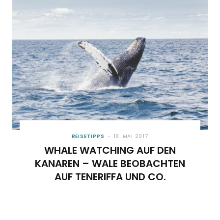
o
t
g
r
b
o
t
r
e
e
k
e
a
s
r
m
t
)
REISETIPPS
16. MAI 2017
WHALE WATCHING AUF DEN
KANAREN – WALE BEOBACHTEN
AUF TENERIFFA UND CO.