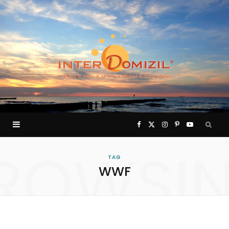
F
X
I
P
Y
ROWSI
a
(
n
i
o
TAG
WWF
c
T
s
n
u
e
w
t
t
T
b
i
a
e
u