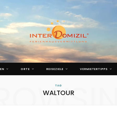
EN
ORTE
REISEZIELE
VERMIETERTIPPS
ROWSI
TAG
WALTOUR