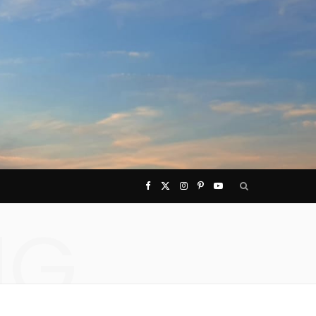
F
X
I
P
Y
NG
a
(
n
i
o
c
T
s
n
u
e
w
t
t
T