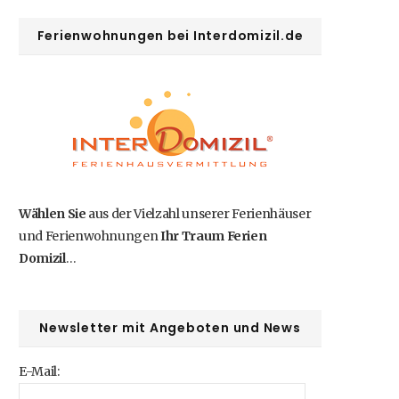
b
i
a
e
u
Ferienwohnungen bei Interdomizil.de
o
t
g
r
b
o
t
r
e
e
k
e
a
s
r
m
t
Wählen Sie
aus der Vielzahl unserer Ferienhäuser
)
und Ferienwohnungen
Ihr Traum Ferien
Domizil
…
Newsletter mit Angeboten und News
E-Mail: