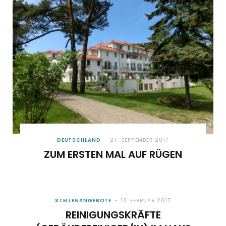
o
t
g
r
b
o
t
r
e
e
k
e
a
s
r
m
t
)
DEUTSCHLAND
27. SEPTEMBER 2017
ZUM ERSTEN MAL AUF RÜGEN
STELLENANGEBOTE
10. FEBRUAR 2017
REINIGUNGSKRÄFTE