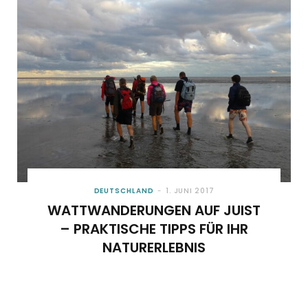
o
t
g
r
b
o
t
r
e
e
k
e
a
s
r
m
t
)
DEUTSCHLAND
1. JUNI 2017
WATTWANDERUNGEN AUF JUIST
– PRAKTISCHE TIPPS FÜR IHR
NATURERLEBNIS