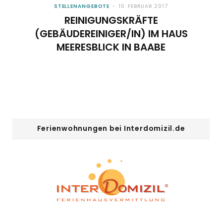
STELLENANGEBOTE
10. FEBRUAR 2017
REINIGUNGSKRÄFTE
o
t
g
r
b
(GEBÄUDEREINIGER/IN) IM HAUS
o
t
r
e
e
MEERESBLICK IN BAABE
k
e
a
s
r
m
t
)
Ferienwohnungen bei Interdomizil.de