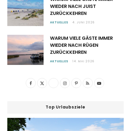
WIEDER NACH JUIST
ZURÜCKKEHREN
AKTUELLES
4. JUNI 2026
WARUM VIELE GÄSTE IMMER
WIEDER NACH RÜGEN
ZURÜCKKEHREN
AKTUELLES
14. MAI 2026
F
X
I
P
R
Y
a
(
n
i
S
o
c
T
s
n
S
u
Top Urlaubsziele
e
w
t
t
T
b
i
a
e
u