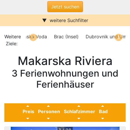
weitere Suchfilter
Internet/W-LAN
Terrasse / Balkon
Sauna
Pool
Zadar
Weitere
Baska Voda
Brac (Insel)
Dubrovnik und Um
Kamin
Stufenfrei
rac (Insel)
Ziele:
Dubrovnik und Umgebung
Klimaanlage
Wasserblick
Makarska Riviera
Ferienwohnungen
Ferienhäuser
Urlaub mit Hund
3 Ferienwohnungen und
Parkplatz (ggf. Gebühr)
Behindertenfreundlich
Ferienhäuser
Preis
Personen
Schlafzimmer
Bad