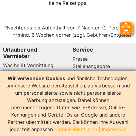
keine Reisetipps.
*
Nachtpreis bei Aufenthalt von 7 Nächten (2 Personen)
**
mind. 6 Wochen vorher (zzgl. Gebühren/Entgelte)
Urlauber und
Service
Vermieter
Presse
Was heißt Vermittlung
Stellenangebote
Vermittlungsbedingungen
Newsletter
Wir verwenden Cookies
und ähnliche Technologien,
Datenschutz
um unsere Website bereitzustellen, zu verbessern und
Kundenbewertungen
Hier sind wir auch
um personalisierte sowie nicht personalisierte
Werbung anzuzeigen. Dabei können
personenbezogene Daten wie IP-Adresse, Online-
Kennungen und Geräte-IDs an Google und andere
Partner übermittelt werden. Sie können Ihre Auswahl
14158 Bewertungen
jederzeit anpassen.
Cookie-Richtlinien
|
Impressum
Sonstiges