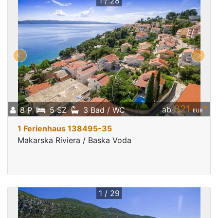
1 / 28
321
*
ab
8 P
5 SZ
3 Bad / WC
EUR
1 Ferienhaus 138495-35
Makarska Riviera / Baska Voda
1 / 29