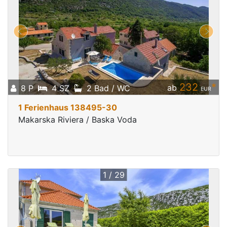
232
*
ab
8 P
4 SZ
2 Bad / WC
EUR
1 Ferienhaus 138495-30
Makarska Riviera / Baska Voda
1 / 29