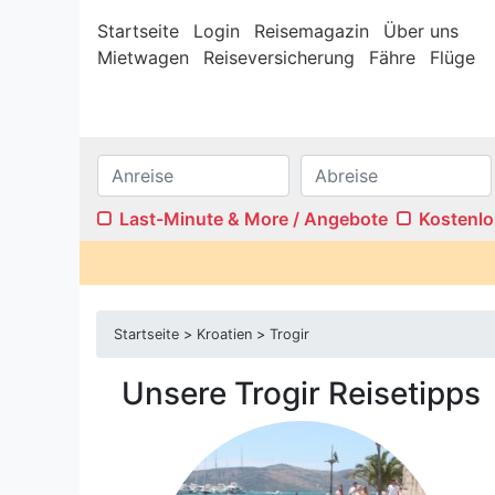
Startseite
Login
Reisemagazin
Über uns
Mietwagen
Reiseversicherung
Fähre
Flüge
Last-Minute & More / Angebote
Kostenlo
Internet/W-LAN
Terras
Sauna
Pool
Startseite
>
Kroatien
>
Trogir
Kamin
Stufenf
Klimaanlage
Wasser
Unsere Trogir Reisetipps
Ferienwohnungen
Ferien