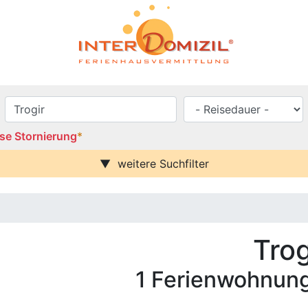
se Stornierung
*
weitere Suchfilter
se / Balkon
Urlaub mit Hund
Parkplatz (ggf. Gebühr)
rei
Behindertenfreundlich
blick
Trog
häuser
1 Ferienwohnung