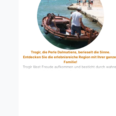
Trogir, die Perle Dalmatiens, berieselt die Sinne.
Entdecken Sie die erlebnisreiche Region mit Ihrer ganz
Familie!
Trogir lässt Freude aufkommen und besticht durch wahr
Urlaubsflair. So können Sie die Urlaubszeit in der
kroatischen Region erleben! Zur gesamten Urlaubsregio
von Trogir gehört die Stadt Trogir selbst sowie die
Ortschaften Vinisce, Seget Vranjica, Seget Donji und
Marina. Ferner befindet sich die Insel Ciovo nicht weit
entfernt. Allein die Lage lässt viel Raum für [...]