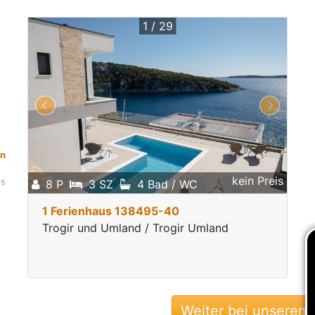
1 / 29
en
kein Preis
es
8 P
3 SZ
4 Bad / WC
n
1 Ferienhaus 138495-40
Trogir und Umland / Trogir Umland
Weiter bei unserem