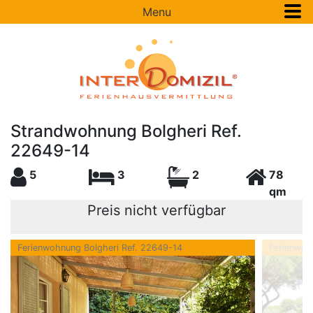
Menu
Strandwohnung Bolgheri Ref.
22649-14
5
3
2
78
qm
Preis nicht verfügbar
Ferienwohnung Bolgheri Ref. 22649-14
Ferienwoh