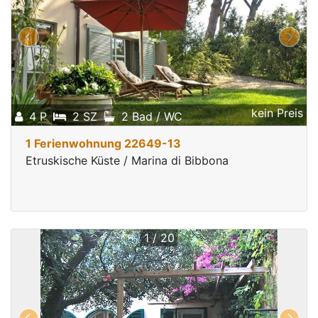
kein Preis
4 P
2 SZ
2 Bad / WC
1 Ferienwohnung 22649-13
Etruskische Küste / Marina di Bibbona
1 / 20