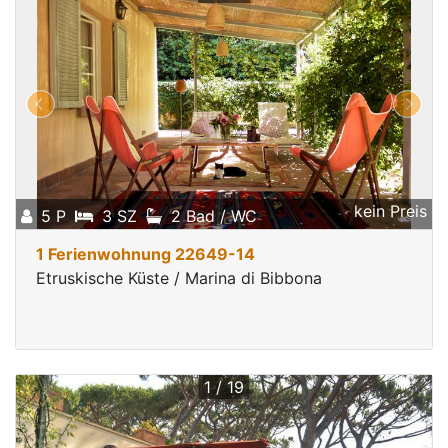
kein Preis
5 P
3 SZ
2 Bad / WC
1 Ferienwohnung 22649-14
Etruskische Küste / Marina di Bibbona
1 / 19