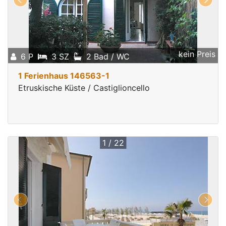
kein Preis
6 P
3 SZ
2 Bad / WC
1 Ferienhaus 146563-1
Etruskische Küste / Castiglioncello
1 / 22