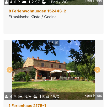
kein Preis
4-6 P
1-2 SZ
1 Bad / WC
8 Ferienwohnungen 152443-2
Etruskische Küste / Cecina
1 / 19
kein Preis
4 P
N/A
1 Bad / WC
1 Ferienhaus 2175-1