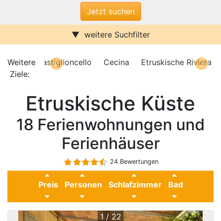
weitere Suchfilter
Internet/W-LAN
Terrasse / Balkon
Sauna
Pool
oskana
Weitere
Castiglioncello
Cecina
Etruskische Riviera
Kamin
Stufenfrei
Etruskische Riviera
Ziele:
Marina di Bibbona
Klimaanlage
Wasserblick
Etruskische Küste
Ferienwohnungen
Ferienhäuser
Urlaub mit Hund
18 Ferienwohnungen und
Parkplatz (ggf. Gebühr)
Behindertenfreundlich
Ferienhäuser
24 Bewertungen
Preis
Personen
Schlafzimmer
Bad
1 / 22