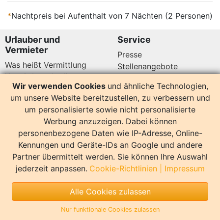
*
Nachtpreis bei Aufenthalt von 7 Nächten (2 Personen)
Urlauber und
Service
Vermieter
Presse
Was heißt Vermittlung
Stellenangebote
Vermittlungsbedingungen
Newsletter
Wir verwenden Cookies
und ähnliche Technologien,
Datenschutz
um unsere Website bereitzustellen, zu verbessern und
Kundenbewertungen
Hier sind wir auch
um personalisierte sowie nicht personalisierte
Werbung anzuzeigen. Dabei können
personenbezogene Daten wie IP-Adresse, Online-
Kennungen und Geräte-IDs an Google und andere
Partner übermittelt werden. Sie können Ihre Auswahl
14178 Bewertungen
jederzeit anpassen.
Cookie-Richtlinien
|
Impressum
Sonstiges
Alle Cookies zulassen
Copyright
Impressum
Nur funktionale Cookies zulassen
Copyright by InterDomizil | Design by EvR Willmroth