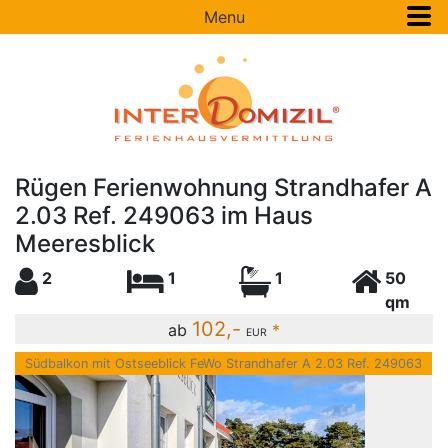
Menu
Rügen Ferienwohnung Strandhafer A
2.03 Ref. 249063 im Haus
Meeresblick
2
1
1
50
qm
102,-
ab
*
EUR
Südbalkon mit Ostseeblick FeWo Strandhafer A 2.03 Ref. 249063