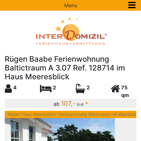
Menu
Rügen Baabe Ferienwohnung
Baltictraum A 3.07 Ref. 128714 im
Haus Meeresblick
4
2
2
75
qm
107,-
ab
*
EUR
Rügen "Haus Meeresblick" Ferienwohnung Baltictraum mit Meerblick R