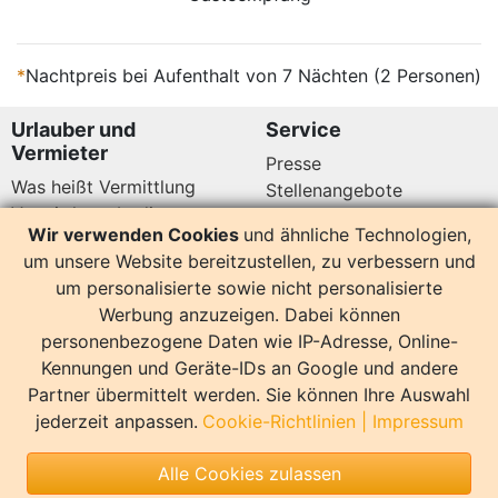
*
Nachtpreis bei Aufenthalt von 7 Nächten (2 Personen)
Urlauber und
Service
Vermieter
Presse
Was heißt Vermittlung
Stellenangebote
Vermittlungsbedingungen
Newsletter
Wir verwenden Cookies
und ähnliche Technologien,
Datenschutz
um unsere Website bereitzustellen, zu verbessern und
Kundenbewertungen
Hier sind wir auch
um personalisierte sowie nicht personalisierte
Werbung anzuzeigen. Dabei können
personenbezogene Daten wie IP-Adresse, Online-
Kennungen und Geräte-IDs an Google und andere
Partner übermittelt werden. Sie können Ihre Auswahl
14178 Bewertungen
jederzeit anpassen.
Cookie-Richtlinien
|
Impressum
Sonstiges
Alle Cookies zulassen
Copyright
Impressum