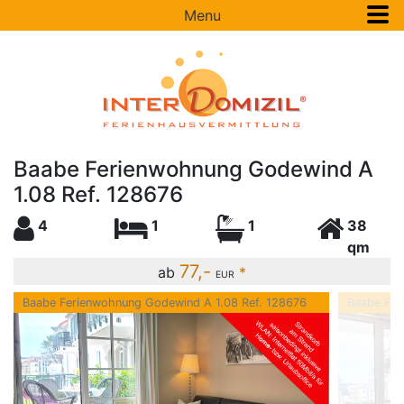
Menu
Baabe Ferienwohnung Godewind A
1.08 Ref. 128676
4
1
1
38
qm
77,-
ab
*
EUR
Baabe Ferienwohnung Godewind A 1.08 Ref. 128676
Baabe Fer