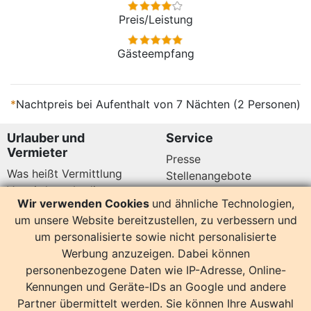
Preis/Leistung
Gästeempfang
*
Nachtpreis bei Aufenthalt von 7 Nächten (2 Personen)
Urlauber und
Service
Vermieter
Presse
Was heißt Vermittlung
Stellenangebote
Vermittlungsbedingungen
Newsletter
Wir verwenden Cookies
und ähnliche Technologien,
Datenschutz
um unsere Website bereitzustellen, zu verbessern und
Kundenbewertungen
Hier sind wir auch
um personalisierte sowie nicht personalisierte
Werbung anzuzeigen. Dabei können
personenbezogene Daten wie IP-Adresse, Online-
Kennungen und Geräte-IDs an Google und andere
Partner übermittelt werden. Sie können Ihre Auswahl
14157 Bewertungen