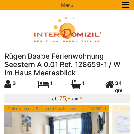
Menu
Rügen Baabe Ferienwohnung
Seestern A 0.01 Ref. 128659-1 / W
im Haus Meeresblick
3
1
1
34
qm
75,-
ab
*
EUR
Ferienwohnung Seestern Haus Meeresblick - 128659-1
Ferienwoh