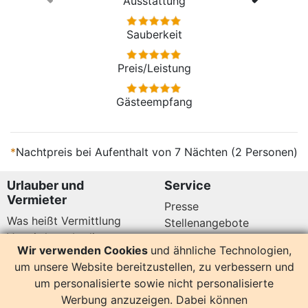
Ausstattung
Sauberkeit
Preis/Leistung
Gästeempfang
*
Nachtpreis bei Aufenthalt von 7 Nächten (2 Personen)
Urlauber und
Service
Vermieter
Presse
Was heißt Vermittlung
Stellenangebote
Vermittlungsbedingungen
Newsletter
Wir verwenden Cookies
und ähnliche Technologien,
Datenschutz
um unsere Website bereitzustellen, zu verbessern und
Kundenbewertungen
Hier sind wir auch
um personalisierte sowie nicht personalisierte
Werbung anzuzeigen. Dabei können