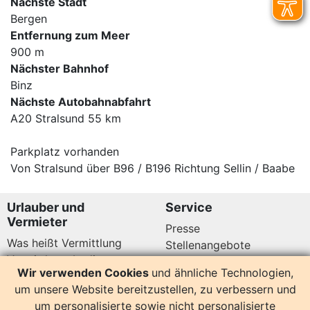
Nächste Stadt
Bergen
Entfernung zum Meer
900 m
Nächster Bahnhof
Binz
Nächste Autobahnabfahrt
A20 Stralsund 55 km
Parkplatz vorhanden
Von Stralsund über B96 / B196 Richtung Sellin / Baabe
Urlauber und
Service
Vermieter
Presse
Was heißt Vermittlung
Stellenangebote
Vermittlungsbedingungen
Newsletter
Wir verwenden Cookies
und ähnliche Technologien,
Datenschutz
um unsere Website bereitzustellen, zu verbessern und
Kundenbewertungen
Hier sind wir auch
um personalisierte sowie nicht personalisierte