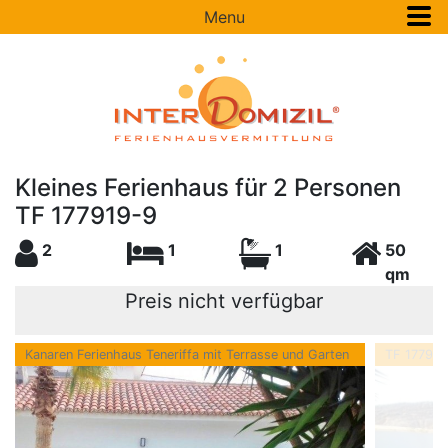
Menu
Kleines Ferienhaus für 2 Personen
TF 177919-9
2
1
1
50
qm
Preis nicht verfügbar
Kanaren Ferienhaus Teneriffa mit Terrasse und Garten
TF 177919