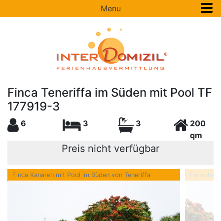
Menu
Finca Teneriffa im Süden mit Pool TF
177919-3
6
3
3
200
qm
Preis nicht verfügbar
Finca Kanaren mit Pool im Süden von Teneriffa
Ferienhaus