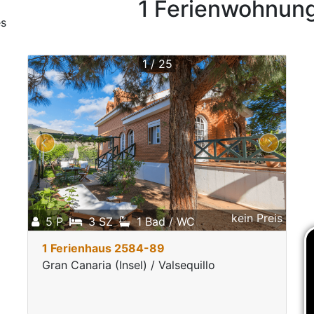
1 Ferienwohnung
es
1 / 25
kein Preis
5 P
3 SZ
1 Bad / WC
1 Ferienhaus 2584-89
Gran Canaria (Insel) / Valsequillo