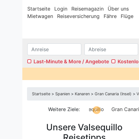
Startseite
Login
Reisemagazin
Über uns
Mietwagen
Reiseversicherung
Fähre
Flüge
Last-Minute & More / Angebote
Kostenlo
Internet/W-LAN
Terras
Sauna
Pool
Startseite
>
Spanien
>
Kanaren
>
Gran Canaria (Insel)
>
V
Kamin
Stufenf
Klimaanlage
Wasser
Tejeda
Valleseco | Teror
Weitere Ziele:
Valsequillo
Gran Canaria
Ferienwohnungen
Ferien
rto Rico
Unsere Valsequillo
Reisetipps