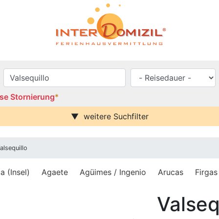
se Stornierung
*
weitere Suchfilter
se / Balkon
Urlaub mit Hund
Parkplatz (ggf. Gebühr)
alsequillo
rei
Behindertenfreundlich
blick
 (Insel)
Agaete
Agüimes / Ingenio
Arucas
Firgas
häuser
Valseq