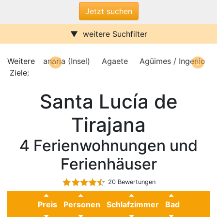
weitere Suchfilter
Internet/W-LAN
Terrasse / Balkon
Sauna
Pool
lo
Weitere
Gran Canaria (Insel)
Agaete
Agüimes / Ingenio
Kamin
Stufenfrei
Insel)
Ziele:
Agaete
Agüimes / Ingenio
Arucas
Klimaanlage
Wasserblick
Santa Lucía de
Ferienwohnungen
Ferienhäuser
Urlaub mit Hund
Tirajana
Parkplatz (ggf. Gebühr)
Behindertenfreundlich
4 Ferienwohnungen und
Ferienhäuser
20 Bewertungen
Preis
Personen
Schlafzimmer
Bad