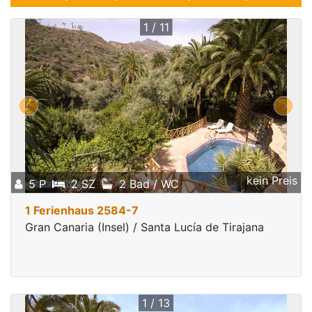
1 / 11
kein Preis
5 P
2 SZ
2 Bad / WC
1 Ferienhaus 2584-7
Gran Canaria (Insel) / Santa Lucía de Tirajana
1 / 13