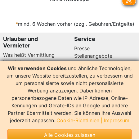
*
mind. 6 Wochen vorher (zzgl. Gebühren/Entgelte)
Urlauber und
Service
Vermieter
Presse
Was heißt Vermittlung
Stellenangebote
Vermittlungsbedingungen
Newsletter
Wir verwenden Cookies
und ähnliche Technologien,
Datenschutz
um unsere Website bereitzustellen, zu verbessern und
Kundenbewertungen
Hier sind wir auch
um personalisierte sowie nicht personalisierte
Werbung anzuzeigen. Dabei können
personenbezogene Daten wie IP-Adresse, Online-
Kennungen und Geräte-IDs an Google und andere
Partner übermittelt werden. Sie können Ihre Auswahl
14178 Bewertungen
jederzeit anpassen.
Cookie-Richtlinien
|
Impressum
Sonstiges
Alle Cookies zulassen
Copyright
Impressum