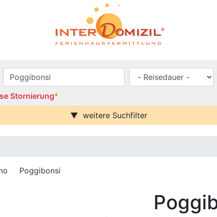
se Stornierung
*
weitere Suchfilter
se / Balkon
Urlaub mit Hund
Parkplatz (ggf. Gebühr)
rei
Behindertenfreundlich
blick
no
Poggibonsi
häuser
cia
Poggib