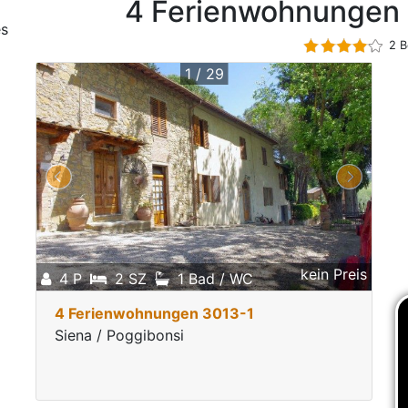
4 Ferienwohnungen 
es
2 B
1 / 29
kein Preis
4 P
2 SZ
1 Bad / WC
4 Ferienwohnungen 3013-1
Siena / Poggibonsi