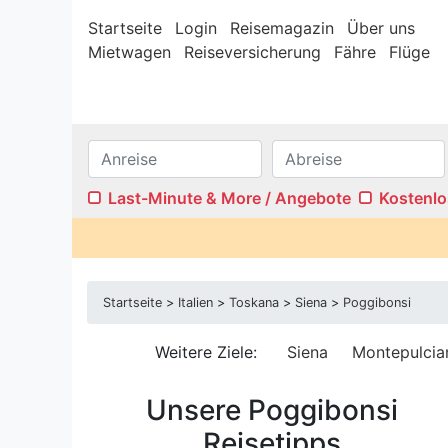
Startseite
Login
Reisemagazin
Über uns
Mietwagen
Reiseversicherung
Fähre
Flüge
Last-Minute & More / Angebote
Kostenlo
Internet/W-LAN
Terras
Sauna
Pool
Startseite
>
Italien
>
Toskana
>
Siena
>
Poggibonsi
Kamin
Stufenf
Klimaanlage
Wasser
Weitere Ziele:
Siena
Montepulcia
Ferienwohnungen
Ferien
Val d'Elsa
Val d'Or
Unsere Poggibonsi
Reisetipps