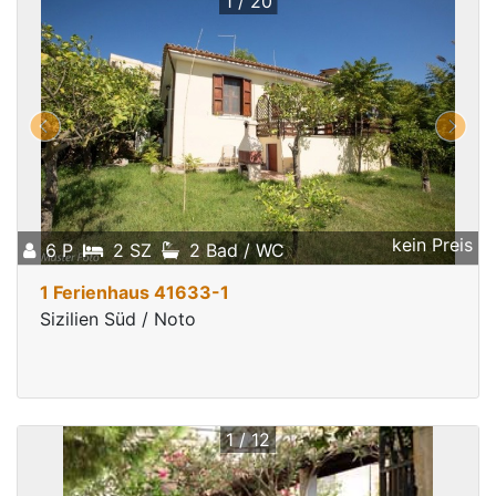
1 / 20
kein Preis
6 P
2 SZ
2 Bad / WC
1 Ferienhaus 41633-1
Sizilien Süd / Noto
1 / 12