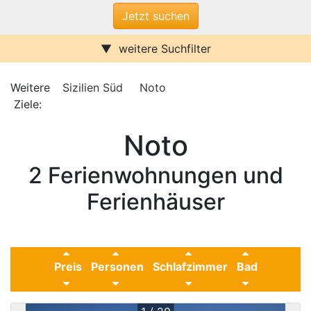
weitere Suchfilter
Internet/W-LAN
Terrasse / Balkon
Sauna
Pool
Weitere
Sizilien Süd
Noto
Kamin
Stufenfrei
Ziele:
Provinz Ragusa
Klimaanlage
Wasserblick
Noto
Ferienwohnungen
Ferienhäuser
Urlaub mit Hund
2 Ferienwohnungen und
Parkplatz (ggf. Gebühr)
Behindertenfreundlich
Ferienhäuser
Preis
Personen
Schlafzimmer
Bad