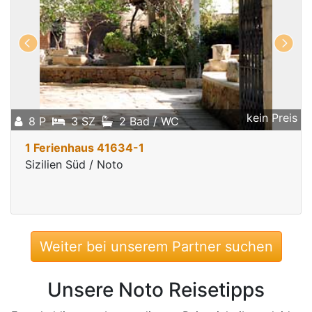
kein Preis
8 P
3 SZ
2 Bad / WC
1 Ferienhaus 41634-1
Sizilien Süd / Noto
Weiter bei unserem Partner suchen
Unsere Noto Reisetipps