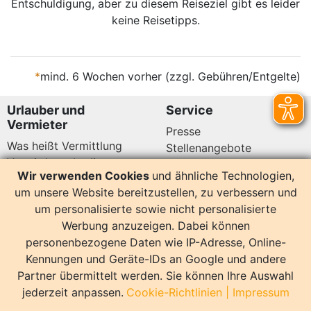
Entschuldigung, aber zu diesem Reiseziel gibt es leider
keine Reisetipps.
*
mind. 6 Wochen vorher (zzgl. Gebühren/Entgelte)
Urlauber und
Service
Vermieter
Presse
Was heißt Vermittlung
Stellenangebote
Vermittlungsbedingungen
Newsletter
Wir verwenden Cookies
und ähnliche Technologien,
Datenschutz
um unsere Website bereitzustellen, zu verbessern und
Kundenbewertungen
Hier sind wir auch
um personalisierte sowie nicht personalisierte
Werbung anzuzeigen. Dabei können
personenbezogene Daten wie IP-Adresse, Online-
Kennungen und Geräte-IDs an Google und andere
Partner übermittelt werden. Sie können Ihre Auswahl
14157 Bewertungen
jederzeit anpassen.
Cookie-Richtlinien
|
Impressum
Sonstiges