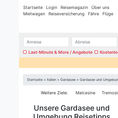
Startseite
Login
Reisemagazin
Über uns
Mietwagen
Reiseversicherung
Fähre
Flüge
Last-Minute & More / Angebote
Kostenlo
Internet/W-LAN
Terras
Sauna
Pool
Startseite
>
Italien
>
Gardasee
>
Gardasee und Umgebu
Kamin
Stufenf
Klimaanlage
Wasser
Weitere Ziele:
Malcesine
Tremosi
Ferienwohnungen
Ferien
Iseosee
Lombarde
Unsere Gardasee und
Umgebung Reisetipps