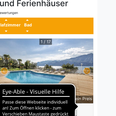
und Ferienhäuser
ewertungen
lafzimmer
Bad
1 / 17
kein Preis
2-4 P
1 SZ
1 Bad / WC
2 Ferienwohnungen 28205-2