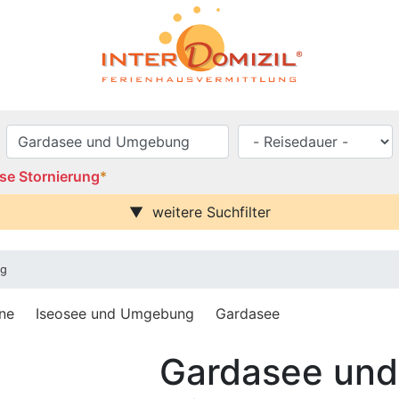
se Stornierung
*
weitere Suchfilter
se / Balkon
Urlaub mit Hund
Parkplatz (ggf. Gebühr)
ng
rei
Behindertenfreundlich
blick
ne
Iseosee und Umgebung
Gardasee
häuser
i
Gardasee un