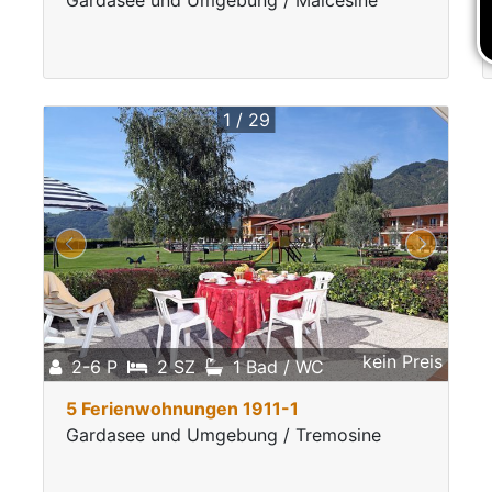
Gardasee und Umgebung / Malcesine
1 / 29
kein Preis
2-6 P
2 SZ
1 Bad / WC
5 Ferienwohnungen 1911-1
Gardasee und Umgebung / Tremosine