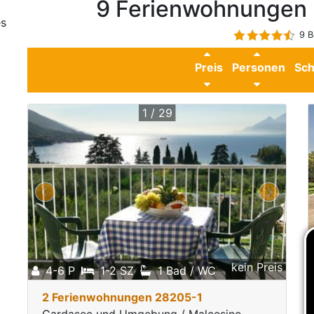
9 Ferienwohnungen 
es
9 B
Preis
Personen
Sch
1 / 29
kein Preis
4-6 P
1-2 SZ
1 Bad / WC
2 Ferienwohnungen 28205-1