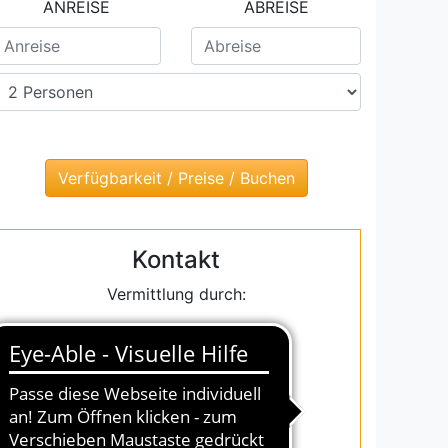
ANREISE
ABREISE
Kontakt
Vermittlung durch:
InterDomizil GmbH
Julius-Vosseler-Straße 100
D-22527 Hamburg
Email: info@interdomizil.de