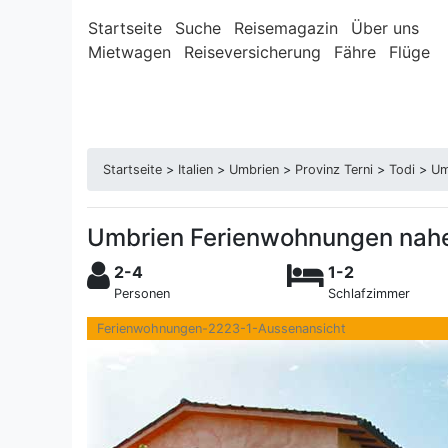
Startseite
Suche
Reisemagazin
Über uns
Mietwagen
Reiseversicherung
Fähre
Flüge
Startseite
>
Italien
>
Umbrien
>
Provinz Terni
>
Todi
>
Um
Umbrien Ferienwohnungen nahe
2-4
1-2
Personen
Schlafzimmer
Ferienwohnungen-2223-1-Aussenansicht