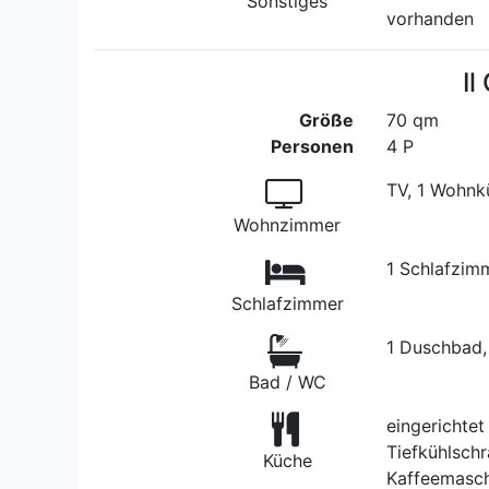
Sonstiges
vorhanden
Il
Größe
70 qm
Personen
4 P
TV, 1 Wohnk
Wohnzimmer
1 Schlafzim
Schlafzimmer
1 Duschbad,
Bad / WC
eingerichtet
Tiefkühlschr
Küche
Kaffeemasch