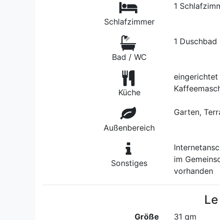
1 Schlafzim
Schlafzimmer
1 Duschbad
Bad / WC
eingerichtet
Kaffeemasch
Küche
Garten, Terra
Außenbereich
Internetans
im Gemeinsc
Sonstiges
vorhanden
Le
Größe
31 qm