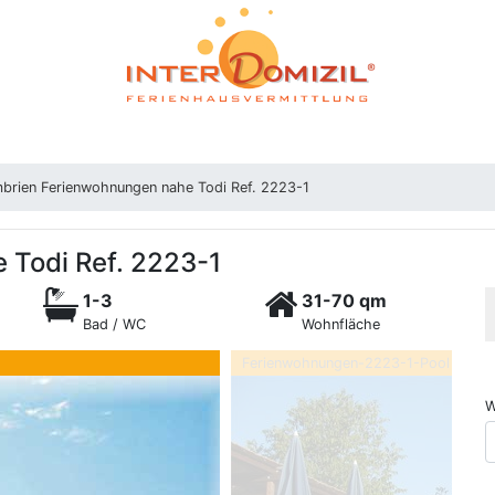
brien Ferienwohnungen nahe Todi Ref. 2223-1
 Todi Ref. 2223-1
1-3
31-70 qm
Bad / WC
Wohnfläche
Ferienwohnungen-2223-1-Pool
W