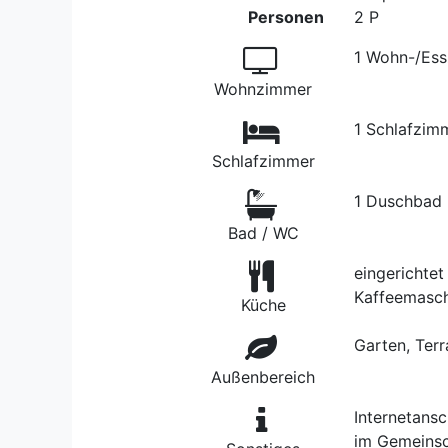
Personen
2 P
1 Wohn-/Es
Wohnzimmer
1 Schlafzim
Schlafzimmer
1 Duschbad
Bad / WC
eingerichtet
Kaffeemasch
Küche
Garten, Terra
Außenbereich
Internetans
im Gemeinsc