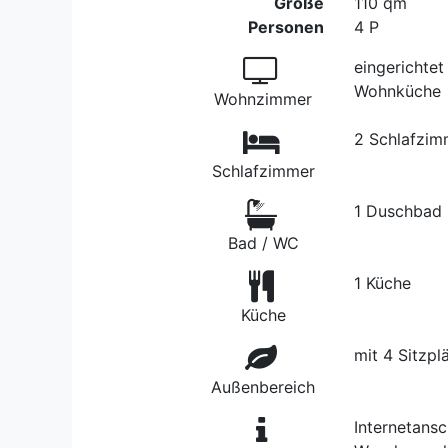
Größe
110 qm
Personen
4 P
eingerichtet
Wohnküche
Wohnzimmer
2 Schlafzim
Schlafzimmer
1 Duschbad
Bad / WC
1 Küche
Küche
mit 4 Sitzplä
Außenbereich
Internetansc