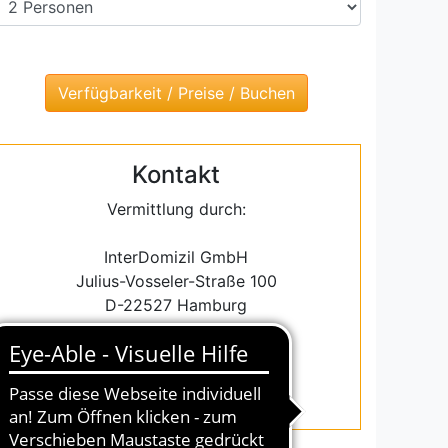
Kontakt
Vermittlung durch:
InterDomizil GmbH
Julius-Vosseler-Straße 100
D-22527 Hamburg
Email: info@interdomizil.de
Tel.: +49-(0)40-43093270
Fax.: +49-(0)40-43093283