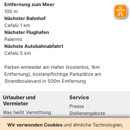
Entfernung zum Meer
100 m
Nächster Bahnhof
Cefalù 1 km
Nächster Flughafen
Palermo
Nächste Autobahnabfahrt
Cefalù 5 km
Parken entweder am Hafen (kostenlos, 1km
Entfernung), kostenpflichtige Parkplätze am
Strandboulevard in 500m Entfernung
Urlauber und
Service
Vermieter
Presse
Was heißt Vermittlung
Stellenangebote
Vermittlungsbedingungen
Newsletter
Wir verwenden Cookies
und ähnliche Technologien,
Datenschutz