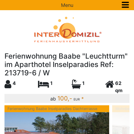
Menu
Ferienwohnung Baabe "Leuchtturm"
im Aparthotel Inselparadies Ref:
213719-6 / W
4
1
1
62
qm
100,-
ab
*
EUR
Ferienwohnung Baabe Inselparadies Dachterrasse
Wohnberei