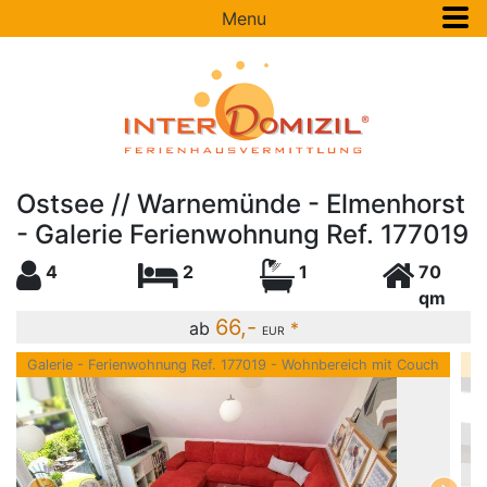
Menu
Ostsee // Warnemünde - Elmenhorst
- Galerie Ferienwohnung Ref. 177019
4
2
1
70
qm
66,-
ab
*
EUR
Galerie - Ferienwohnung Ref. 177019 - Wohnbereich mit Couch
Ga