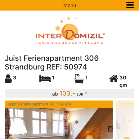
Menu
Juist Ferienapartment 306
Strandburg REF: 50974
3
1
1
30
qm
103,-
ab
*
EUR
Juist Ferienapartment REF: 50974
Wohnberei