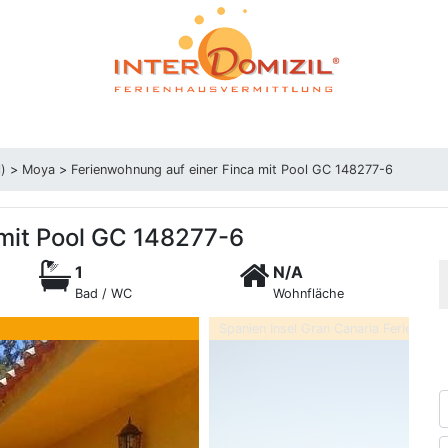
l)
>
Moya
>
Ferienwohnung auf einer Finca mit Pool GC 148277-6
 mit Pool GC 148277-6
1
N/A
Bad / WC
Wohnfläche
Spanien Insel Gran Canaria Ferienapa