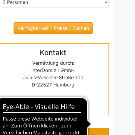
Kontakt
Vermittlung durch:
InterDomizil GmbH
Julius-Vosseler-Straße 100
D-22527 Hamburg
Email: info@interdomizil.de
Tel.: +49-(0)40-43093270