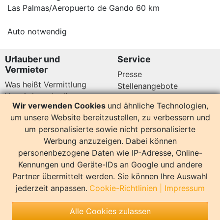
Las Palmas/Aeropuerto de Gando 60 km
Auto notwendig
Urlauber und
Service
Vermieter
Presse
Was heißt Vermittlung
Stellenangebote
Vermittlungsbedingungen
Newsletter
Wir verwenden Cookies
und ähnliche Technologien,
Datenschutz
um unsere Website bereitzustellen, zu verbessern und
Kundenbewertungen
Hier sind wir auch
um personalisierte sowie nicht personalisierte
Werbung anzuzeigen. Dabei können
personenbezogene Daten wie IP-Adresse, Online-
Kennungen und Geräte-IDs an Google und andere
Partner übermittelt werden. Sie können Ihre Auswahl
14157 Bewertungen
jederzeit anpassen.
Cookie-Richtlinien
|
Impressum
Sonstiges
Alle Cookies zulassen
Copyright
Impressum